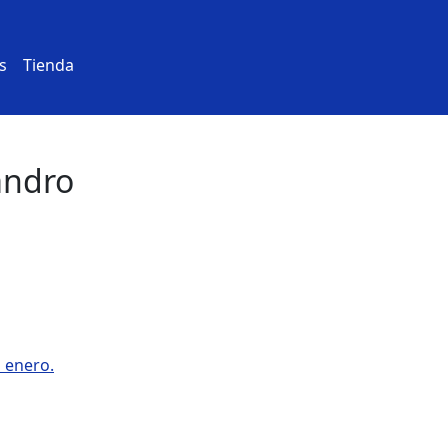
s
Tienda
andro
n enero.