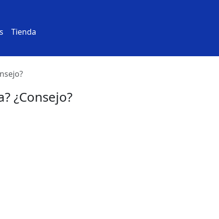
s
Tienda
nsejo?
a? ¿Consejo?