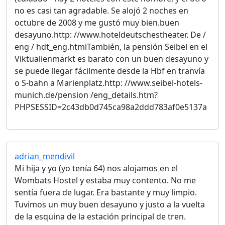
no es casi tan agradable. Se alojó 2 noches en
octubre de 2008 y me gustó muy bien.buen
desayuno.http: //www.hoteldeutschestheater. De /
eng / hdt_eng.htmlTambién, la pensión Seibel en el
Viktualienmarkt es barato con un buen desayuno y
se puede llegar fácilmente desde la Hbf en tranvía
o S-bahn a Marienplatz.http: //www.seibel-hotels-
munich.de/pension /eng_details.htm?
PHPSESSID=2c43db0d745ca98a2ddd783af0e5137a
adrian_mendivil
Mi hija y yo (yo tenía 64) nos alojamos en el
Wombats Hostel y estaba muy contento. No me
sentía fuera de lugar. Era bastante y muy limpio.
Tuvimos un muy buen desayuno y justo a la vuelta
de la esquina de la estación principal de tren.