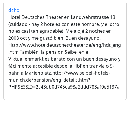
dchoi
Hotel Deutsches Theater en Landwehrstrasse 18
(cuidado - hay 2 hoteles con este nombre, y el otro
no es casi tan agradable). Me alojé 2 noches en
2008 oct y me gustó bien. Buen desayuno.
Http://www.hoteldeutschestheater.de/eng/hdt_eng
.htmlTambién, la pensión Seibel en el
Viktualienmarkt es barato con un buen desayuno y
fácilmente accesible desde la Hbf en tranvía o S-
bahn a Marienplatz.http: //www.seibel -hotels-
munich.de/pension/eng_details.htm?
PHPSESSID=2c43db0d745ca98a2ddd783af0e5137a