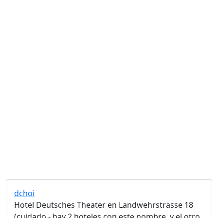
dchoi
Hotel Deutsches Theater en Landwehrstrasse 18
(cuidado - hay 2 hoteles con este nombre, y el otro