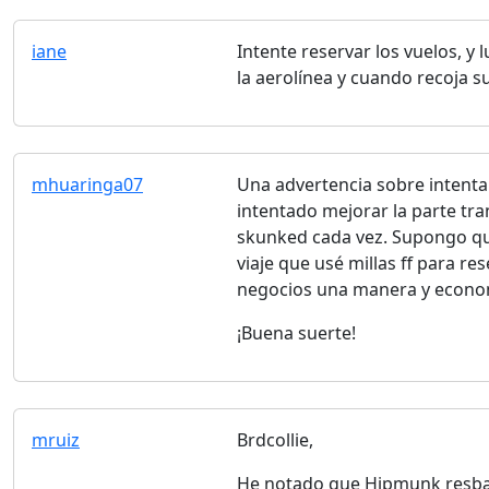
iane
Intente reservar los vuelos, y
la aerolínea y cuando recoja su
mhuaringa07
Una advertencia sobre intentar
intentado mejorar la parte tran
skunked cada vez. Supongo que
viaje que usé millas ff para res
negocios una manera y econom
¡Buena suerte!
mruiz
Brdcollie,
He notado que Hipmunk resbala